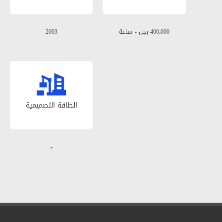
400،000 رجل - ساعة
2003
الطاقة التصمیمیة
-