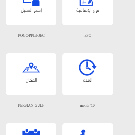
نوع الإتفاقیة
إسم العمیل
POGC/PPL/IOEC
EPC
المدة
المکان
PERSIAN GULF
'10' month