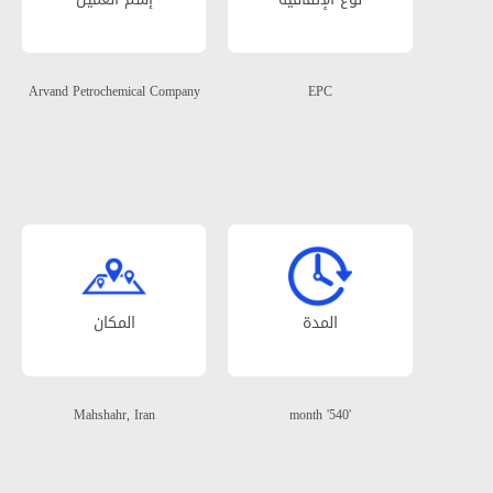
Arvand Petrochemical Company
EPC
المدة
المکان
Mahshahr, Iran
'540' month