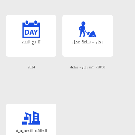
رجل – ساعة عمل
تاریخ البدء
68'750 m/h رجل - ساعة
2024
الطاقة التصمیمیة